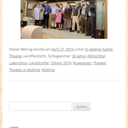
Dieser Beitrag wurde am
April 27, 2019
unter
In eigener Sache
,
Theater
veröffentlicht. Schlagwörter:
30 Jahre
,
Altmühltal
,
Laienühne
,
Landstorfer
,
Ostern 2019
,
Roagaspitz
,
Theater
,
Theater in Walting
,
Walting
.
Suchen
nach:
LINKS