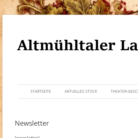
Altmühltaler Laienbühne Walt
STARTSEITE
AKTUELLES STÜCK
THEATER-GESC
Newsletter
[newsletter]