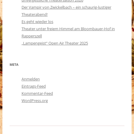
unvergessliche Theatersaison 2026
Der Vampir von Zwickelbach – ein schaurig-lustiger
Theaterabend!
Es geht wieder los
Theater unter freiem Himmel am Bloombauer-Hof in
Rapperszell
„Lampengeist“ Open Air Theater 2025
META
Anmelden
Eintrags-Feed
Kommentar-Feed
WordPress.org